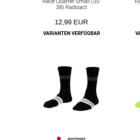
Race Quarter Small (35-
Ra
38) Radioact
12,99 EUR
VARIANTEN VERFÜGBAR
V