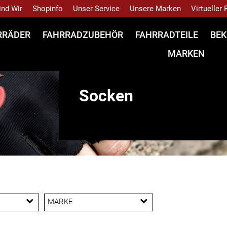
ind Wir
Shopinfo
Unser Service
Unsere Marken
Virtueller
RRÄDER
FAHRRADZUBEHÖR
FAHRRADTEILE
BEK
MARKEN
Socken
MARKE
Bontrager
Trek