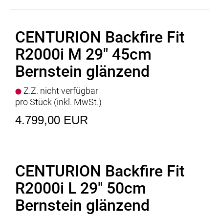
Rücklicht
: LEZYNE Femto STVZO
Motor
: BOSCH Performance Line CX
Batterie
: BOSCH PowerTube 750Wh; Größe S:
CENTURION Backfire Fit
625Wh
Batteriekapazität
: 750Wh
R2000i M 29" 45cm
Display
: BOSCH Kiox 300, BOSCH Mini Remote
Bernstein glänzend
Ladegerät
: BOSCH Standard Charger * 4 Ampere
Empfehlung Mindest Körpergrösse
: 185cm
Z.Z. nicht verfügbar
Empfehlung Maximal Körpergrösse
: 203cm
pro Stück (inkl. MwSt.)
Gewicht
: 24.0kg
Zulässiges Gesamtgewicht
: 150kg
4.799,00 EUR
CENTURION Backfire Fit
R2000i L 29" 50cm
Bernstein glänzend