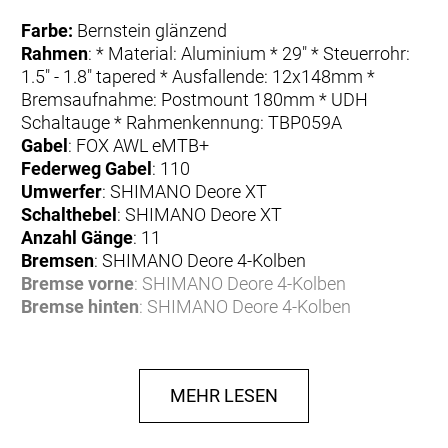
Farbe:
Bernstein glänzend
Rahmen
: * Material: Aluminium * 29" * Steuerrohr:
1.5" - 1.8" tapered * Ausfallende: 12x148mm *
Bremsaufnahme: Postmount 180mm * UDH
Schaltauge * Rahmenkennung: TBP059A
Gabel
: FOX AWL eMTB+
Federweg Gabel
: 110
Umwerfer
: SHIMANO Deore XT
Schalthebel
: SHIMANO Deore XT
Anzahl Gänge
: 11
Bremsen
: SHIMANO Deore 4-Kolben
Bremse vorne
: SHIMANO Deore 4-Kolben
Bremse hinten
: SHIMANO Deore 4-Kolben
Bremshebel
: SHIMANO Deore
Bremsscheibe
: SHIMANO Deore
Bremsscheibe vorne
: SHIMANO Deore
MEHR LESEN
Bremsscheibe hinten
: SHIMANO Deore
Felgen
: PROCRAFT MD25
Reifen
: CONTINENTAL Ruban 29x2.3"