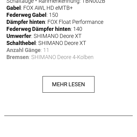
Schaltauge * Rahmenkennung: TBN002B
Gabel
: FOX AWL HD eMTB+
Federweg Gabel
: 150
Dämpfer hinten
: FOX Float Performance
Federweg Dämpfer hinten
: 140
Umwerfer
: SHIMANO Deore XT
Schalthebel
: SHIMANO Deore XT
Anzahl Gänge
: 11
Bremsen
: SHIMANO Deore 4-Kolben
Bremse vorne
: SHIMANO Deore 4-Kolben
Bremse hinten
: SHIMANO Deore 4-Kolben
Bremshebel
: SHIMANO Deore
MEHR LESEN
Bremsscheibe
: SHIMANO Deore
Bremsscheibe vorne
: SHIMANO Deore
Bremsscheibe hinten
: SHIMANO Deore
Felgen
: PROCRAFT Altitude EXR30
Reifen
: SCHWALBE Nobby Nic 29x2.4"
Reifen vorne
: SCHWALBE Nobby Nic 29x2.4"
Reifen hinten
: SCHWALBE Nobby Nic 29x2.4"
Naben
: SHIMANO HB-TC500-15-B / SHIMANO FH-