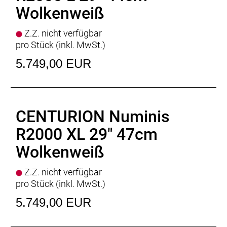
Batteriekapazität
: 800Wh
Wolkenweiß
Display
: BOSCH Kiox 500, BOSCH LED Remote
Ladegerät
: BOSCH Standard Charger * 4 Ampere
Z.Z. nicht verfügbar
Empfehlung Mindest Körpergrösse
: 152cm
pro Stück (inkl. MwSt.)
Empfehlung Maximal Körpergrösse
: 173cm
Gewicht
: 25,5 kgkg
5.749,00 EUR
Zulässiges Gesamtgewicht
: 150kg
CENTURION Numinis
R2000 XL 29" 47cm
Wolkenweiß
Z.Z. nicht verfügbar
pro Stück (inkl. MwSt.)
5.749,00 EUR