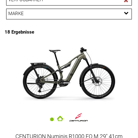
EUR
MARKE
PREISFILTER ANWENDEN
CENTURION
Kellys
Merida
Trek
18 Ergebnisse
CENTURION Numinis R1000 EQ M 29" 41cm