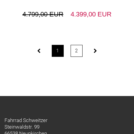
4.799,00 EUR
4.399,00 EUR
1
2
Fahrrad Schweitzer
Steinwaldstr. 99
66538 Neunkirchen