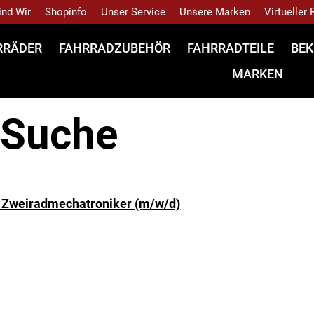
ind Wir
Shopinfo
Unser Service
Unsere Marken
Virtueller
RRÄDER
FAHRRADZUBEHÖR
FAHRRADTEILE
BEK
MARKEN
 Suche
r Zweiradmechatroniker (m/w/d)