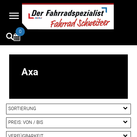
0
Axa
SORTIERUNG
PREIS: VON / BIS
EUR
VERFÜGBARKEIT