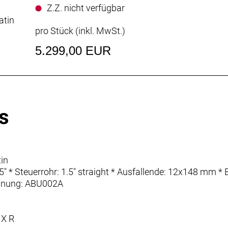
Z.Z. nicht verfügbar
atin
pro Stück (inkl. MwSt.)
5.299,00 EUR
s
in
7.5" * Steuerrohr: 1.5" straight * Ausfallende: 12x148 m
nnung: ABU002A
 X R