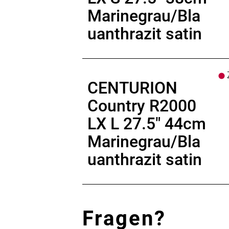
Display
: BOSCH Kiox 300, BOSCH L
Marinegrau/Bla
Ladegerät
: BOSCH Standard Charge
Empfehlung Mindest Körpergrösse
uanthrazit satin
Empfehlung Maximal Körpergrösse
Gewicht
: 29,2 kgkg
Zulässiges Gesamtgewicht
: 150kg
Z
CENTURION
Country R2000
LX L 27.5" 44cm
Marinegrau/Bla
uanthrazit satin
Fragen?