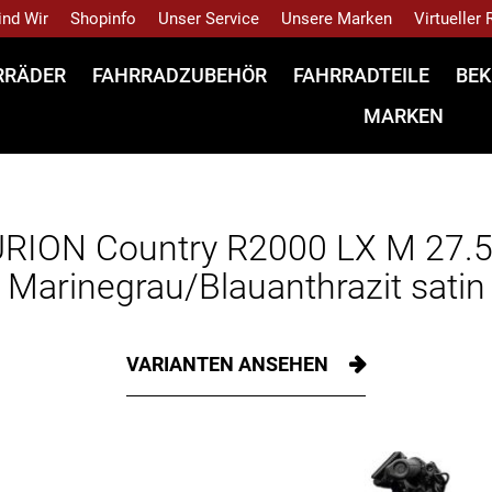
ind Wir
Shopinfo
Unser Service
Unsere Marken
Virtueller
RRÄDER
FAHRRADZUBEHÖR
FAHRRADTEILE
BEK
MARKEN
RION Country R2000 LX M 27.5
Marinegrau/Blauanthrazit satin
VARIANTEN ANSEHEN