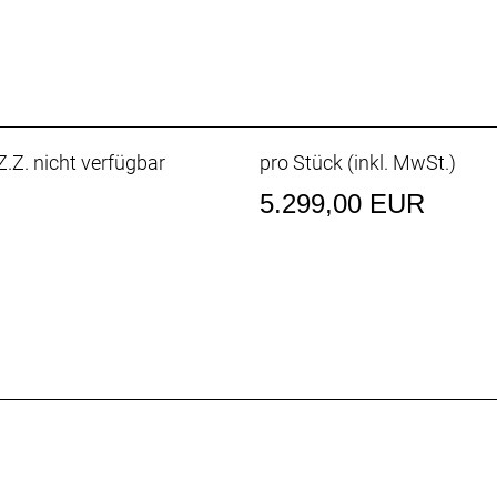
ED Remote
r * 4 Ampere
: 163cm
: 183cm
.Z. nicht verfügbar
pro Stück (inkl. MwSt.)
5.299,00 EUR