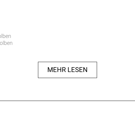
olben
olben
re
MEHR LESEN
ore
x2.35"
 27.5x2.35"
m 27.5x2.35"
/ SHIMANO FH-TC600-HM-B
5-B
HM-B