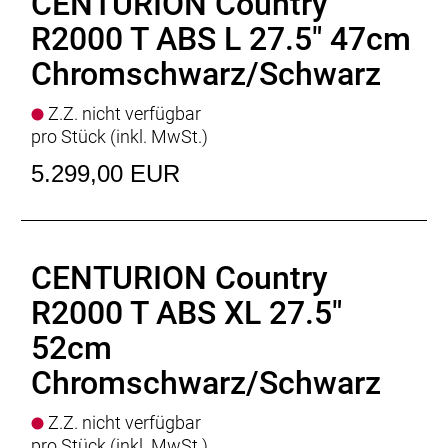
CENTURION Country
Gepäckträger
R2000 T ABS L 27.5" 47cm
Spritzschutz
: PROCRAFT Repel 70
Kettenschutz
: CURANA FLY
Chromschwarz/Schwarz
Ständer
: PROCRAFT Edge FS
Schloss
: Rahmenschloss ABUS GRANIT XPlus 6950
Z.Z. nicht verfügbar
ML
pro Stück (inkl. MwSt.)
Motor
: BOSCH Performance Line CX mit IMU
5.299,00 EUR
Batterie
: BOSCH PowerTube
Batteriekapazität
: 800Wh
Display
: BOSCH Kiox 500, BOSCH LED Remote
Ladegerät
: BOSCH Standard Charger * 4 Ampere
Empfehlung Mindest Körpergrösse
CENTURION Country
: 150cm
Empfehlung Maximal Körpergrösse
: 170cm
R2000 T ABS XL 27.5"
Gewicht
: 28,9 kgkg
Zulässiges Gesamtgewicht
: 150kg
52cm
Chromschwarz/Schwarz
Z.Z. nicht verfügbar
pro Stück (inkl. MwSt.)