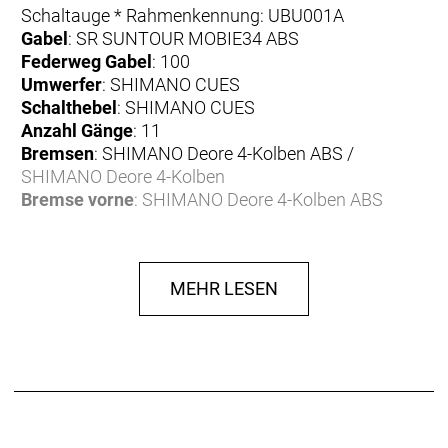
Schaltauge * Rahmenkennung: UBU001A
Gabel
: SR SUNTOUR MOBIE34 ABS
Federweg Gabel
: 100
Umwerfer
: SHIMANO CUES
Schalthebel
: SHIMANO CUES
Anzahl Gänge
: 11
Bremsen
: SHIMANO Deore 4-Kolben ABS /
SHIMANO Deore 4-Kolben
Bremse vorne
: SHIMANO Deore 4-Kolben ABS
Bremse hinten
: SHIMANO Deore 4-Kolben
Bremshebel
: SHIMANO Deore ABS
Bremsscheibe
: SHIMANO Deore
MEHR LESEN
Bremsscheibe vorne
: SHIMANO Deore
Bremsscheibe hinten
: SHIMANO Deore
Felgen
: PROCRAFT MD25
Reifen
: SCHWALBE Smart Sam 27.5x2.25"
Reifen vorne
: SCHWALBE Smart Sam 27.5x2.25"
Reifen hinten
: SCHWALBE Smart Sam 27.5x2.25"
Naben
: SHIMANO HB-TC500-15-B / SHIMANO FH-