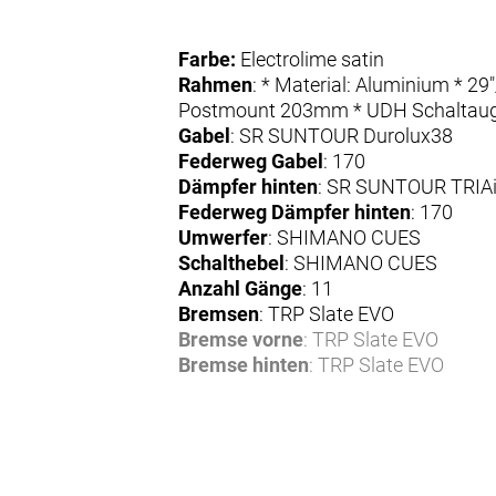
Farbe:
Electrolime satin
Rahmen
: * Material: Aluminium * 2
Postmount 203mm * UDH Schaltau
Gabel
: SR SUNTOUR Durolux38
Federweg Gabel
: 170
Dämpfer hinten
: SR SUNTOUR TRIA
Federweg Dämpfer hinten
: 170
Umwerfer
: SHIMANO CUES
Schalthebel
: SHIMANO CUES
Anzahl Gänge
: 11
Bremsen
: TRP Slate EVO
Bremse vorne
: TRP Slate EVO
Bremse hinten
: TRP Slate EVO
Bremshebel
: TRP Slate EVO
Bremsscheibe
: TRP RC03E / TRP R
Bremsscheibe vorne
: TRP RC03E
Bremsscheibe hinten
: TRP RC03E-S
Felgen
: PROCRAFT Altitude MD30