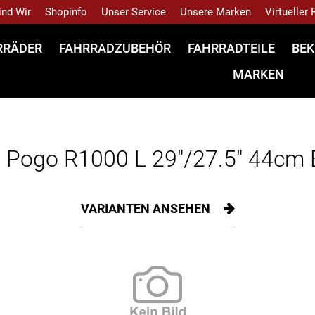
ind Wir
Shopinfo
Unser Service
Unsere Marken
Virtueller
RRÄDER
FAHRRADZUBEHÖR
FAHRRADTEILE
BEK
MARKEN
ogo R1000 L 29"/27.5" 44cm El
VARIANTEN ANSEHEN