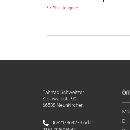
* = Pflichtangabe
Fahrrad Schweitzer
Öf
Steinwaldstr. 99
66538 Neunkirchen
Mo
Di. 
06821/864273 oder
0151/10696044