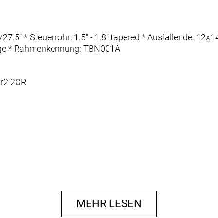
9"/27.5" * Steuerrohr: 1.5" - 1.8" tapered * Ausfallende:
ge * Rahmenkennung: TBN001A
ir2 2CR
C03E-S
MEHR LESEN