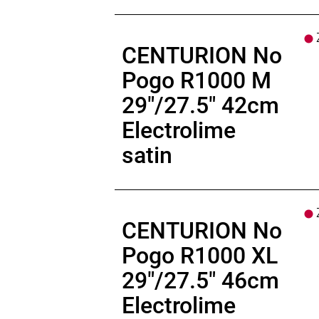
Rücklicht
: CENTURION Halo Mini
Motor
: BOSCH Performance Line CX
Z
Batterie
: BOSCH PowerTube 800Wh
CENTURION No
Batteriekapazität
: 800Wh
Display
: BOSCH Purion 400, BOSCH
Pogo R1000 M
Ladegerät
: BOSCH Standard Charge
29"/27.5" 42cm
Empfehlung Mindest Körpergrösse
Empfehlung Maximal Körpergrösse
Electrolime
Gewicht
: 26,4kg
satin
Zulässiges Gesamtgewicht
: 150kg
Z
CENTURION No
Pogo R1000 XL
29"/27.5" 46cm
Electrolime