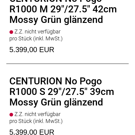
Vorbau
: PROCRAFT Trail Pro 35
R1000 M 29"/27.5" 42cm
Steuersatz
: ACROS AZX block-lock
Mossy Grün glänzend
Griffe
: PROCRAFT STANDARD ESSENTIAL
Sattel
: PROCRAFT E-Pro II
Z.Z. nicht verfügbar
Sattelstütze
: PROCRAFT Drop Pro
pro Stück (inkl. MwSt.)
seSattelklemmet_clamp
: PROCRAFT SC-119A
Kurbelsatz
: CENTURION R Pro II Gen4
5.399,00 EUR
Kette
: SHIMANO CN-LG500
Kettenrad
: * Linkglide
Pedale
: VP VPE-527
Licht vorne
: TRELOCK Lighthammer 80
CENTURION No Pogo
Rücklicht
: CENTURION Halo Mini
Motor
: BOSCH Performance Line CX
R1000 S 29"/27.5" 39cm
Batterie
: BOSCH PowerTube 800Wh
Mossy Grün glänzend
Batteriekapazität
: 800Wh
Display
: BOSCH Purion 400, BOSCH Mini Remote
Z.Z. nicht verfügbar
Ladegerät
: BOSCH Standard Charger * 4 Ampere
pro Stück (inkl. MwSt.)
Empfehlung Mindest Körpergrösse
: 183cm
Empfehlung Maximal Körpergrösse
: 204cm
5.399,00 EUR