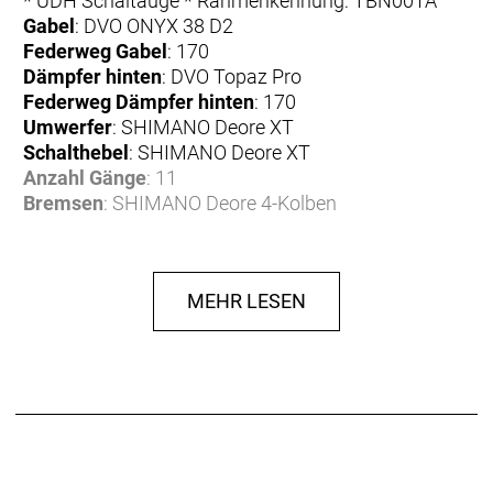
* UDH Schaltauge * Rahmenkennung: TBN001A
Gabel
: DVO ONYX 38 D2
Federweg Gabel
: 170
Dämpfer hinten
: DVO Topaz Pro
Federweg Dämpfer hinten
: 170
Umwerfer
: SHIMANO Deore XT
Schalthebel
: SHIMANO Deore XT
Anzahl Gänge
: 11
Bremsen
: SHIMANO Deore 4-Kolben
Bremse vorne
: SHIMANO Deore 4-Kolben
Bremse hinten
: SHIMANO Deore 4-Kolben
Bremshebel
: SHIMANO Deore
MEHR LESEN
Bremsscheibe
: SHIMANO Deore
Bremsscheibe vorne
: SHIMANO Deore
Bremsscheibe hinten
: SHIMANO Deore
Felgen
: PROCRAFT Altitude EXR30
Reifen
: MAXXIS Assegai 29x2.5" WT / MAXXIS
Minion DHR II 27.5x2.5"
Reifen vorne
: MAXXIS Assegai 29x2.5" WT
Reifen hinten
: MAXXIS Minion DHR II 27.5x2.5"