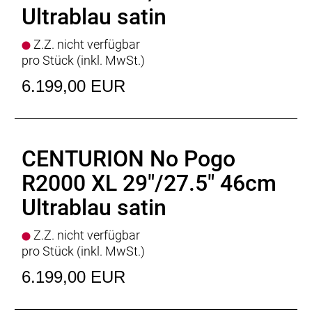
Batterie
: BOSCH PowerTube 800Wh
Ultrablau satin
Batteriekapazität
: 800Wh
Display
: BOSCH Kiox 300, BOSCH Mini Remote
Z.Z. nicht verfügbar
Ladegerät
: BOSCH Standard Charger * 4 Ampere
pro Stück (inkl. MwSt.)
Empfehlung Mindest Körpergrösse
: 154cm
Empfehlung Maximal Körpergrösse
: 175cm
6.199,00 EUR
Gewicht
: 25,7kg
Zulässiges Gesamtgewicht
: 150kg
CENTURION No Pogo
R2000 XL 29"/27.5" 46cm
Ultrablau satin
Z.Z. nicht verfügbar
pro Stück (inkl. MwSt.)
6.199,00 EUR