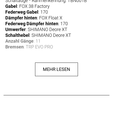
Schaltauge * Rahmenkennung: TBN001B
Gabel
: FOX 38 Factory
Federweg Gabel
: 170
Dämpfer hinten
: FOX Float X
Federweg Dämpfer hinten
: 170
Umwerfer
: SHIMANO Deore XT
Schalthebel
: SHIMANO Deore XT
Anzahl Gänge
: 11
Bremsen
: TRP EVO PRO
Bremse vorne
: TRP EVO PRO
Bremse hinten
: TRP EVO PRO
Bremshebel
: TRP EVO PRO
MEHR LESEN
Bremsscheibe
: TRP RS05E
Bremsscheibe vorne
: TRP RS05E
Bremsscheibe hinten
: TRP RS05E
Radsatz
: DT Swiss HX1700
Reifen
: SCHWALBE Magic Mary 29x2.5" /
SCHWALBE Albert 27.5x2.5"
Reifen vorne
: SCHWALBE Magic Mary 29x2.5"
Reifen hinten
: SCHWALBE Albert 27.5x2.5"