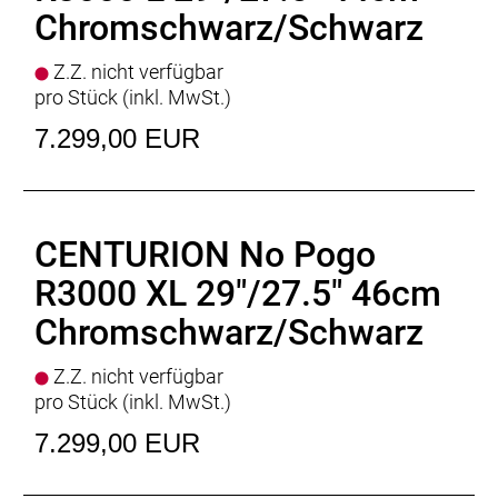
Empfehlung Maximal Körpergrösse
: 185cm
Chromschwarz/Schwarz
Gewicht
: 25,7 kgkg
Zulässiges Gesamtgewicht
: 150kg
Z.Z. nicht verfügbar
pro Stück (inkl. MwSt.)
7.299,00 EUR
CENTURION No Pogo
R3000 XL 29"/27.5" 46cm
Chromschwarz/Schwarz
Z.Z. nicht verfügbar
pro Stück (inkl. MwSt.)
7.299,00 EUR