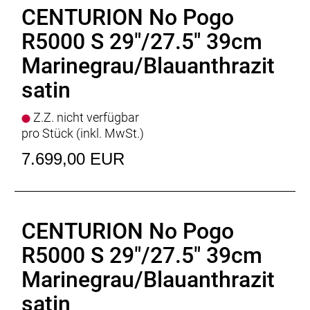
Ladegerät
: BOSCH Standard Charger * 4 Ampere
CENTURION No Pogo
Empfehlung Mindest Körpergrösse
: 164cm
R5000 S 29"/27.5" 39cm
Empfehlung Maximal Körpergrösse
: 185cm
Gewicht
: 24 kgkg
Marinegrau/Blauanthrazit
Zulässiges Gesamtgewicht
: 150kg
satin
Z.Z. nicht verfügbar
pro Stück (inkl. MwSt.)
7.699,00 EUR
CENTURION No Pogo
R5000 S 29"/27.5" 39cm
Marinegrau/Blauanthrazit
satin