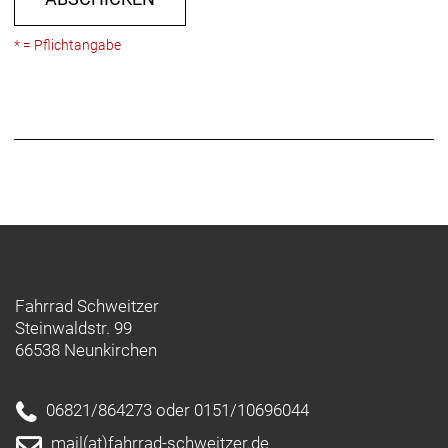
* = Pflichtangabe
Fahrrad Schweitzer
Steinwaldstr. 99
66538 Neunkirchen
06821/864273 oder 0151/10696044
mail(at)fahrrad-schweitzer.de