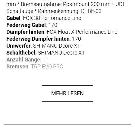
mm * Bremsaufnahme: Postmount 200 mm * UDH
Schaltauge * Rahmenkennung: CTBF-03
Gabel
: FOX 38 Perfomance Line
Federweg Gabel
: 170
Dämpfer hinten
: FOX Float X Performance Line
Federweg Dämpfer hinten
: 170
Umwerfer
: SHIMANO Deore XT
Schalthebel
: SHIMANO Deore XT
Anzahl Gänge
: 11
Bremsen
: TRP EVO PRO
Bremse vorne
: TRP EVO PRO
Bremse hinten
: TRP EVO PRO
Bremshebel
: TRP EVO PRO
MEHR LESEN
Bremsscheibe
: TRP RC03E
Bremsscheibe vorne
: TRP RC03E
Bremsscheibe hinten
: TRP RC03E
Felgen
: DT Swiss H1900
Reifen
: SCHWALBE Magic Mary 29x2.5" /
SCHWALBE Albert 27.5x2.5"