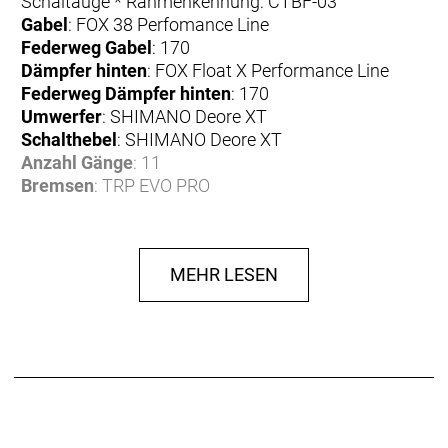
Schaltauge * Rahmenkennung: CTBF-03
Gabel
: FOX 38 Perfomance Line
Federweg Gabel
: 170
Dämpfer hinten
: FOX Float X Performance Line
Federweg Dämpfer hinten
: 170
Umwerfer
: SHIMANO Deore XT
Schalthebel
: SHIMANO Deore XT
Anzahl Gänge
: 11
Bremsen
: TRP EVO PRO
Bremse vorne
: TRP EVO PRO
Bremse hinten
: TRP EVO PRO
Bremshebel
: TRP EVO PRO
MEHR LESEN
Bremsscheibe
: TRP RC03E
Bremsscheibe vorne
: TRP RC03E
Bremsscheibe hinten
: TRP RC03E
Felgen
: DT Swiss H1900
Reifen
: SCHWALBE Magic Mary 29x2.5" /
SCHWALBE Albert 27.5x2.5"
Reifen vorne
: SCHWALBE Magic Mary 29x2.5"
Reifen hinten
: SCHWALBE Albert 27.5x2.5"