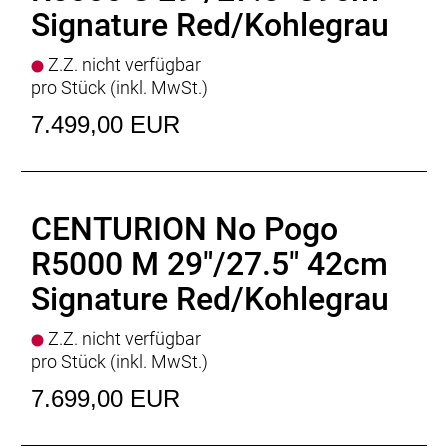
Empfehlung Mindest Körpergrösse
: 154cm
Signature Red/Kohlegrau
Empfehlung Maximal Körpergrösse
: 175cm
Gewicht
: 24 kgkg
Z.Z. nicht verfügbar
Zulässiges Gesamtgewicht
: 150kg
pro Stück (inkl. MwSt.)
7.499,00 EUR
CENTURION No Pogo
R5000 M 29"/27.5" 42cm
Signature Red/Kohlegrau
Z.Z. nicht verfügbar
pro Stück (inkl. MwSt.)
7.699,00 EUR