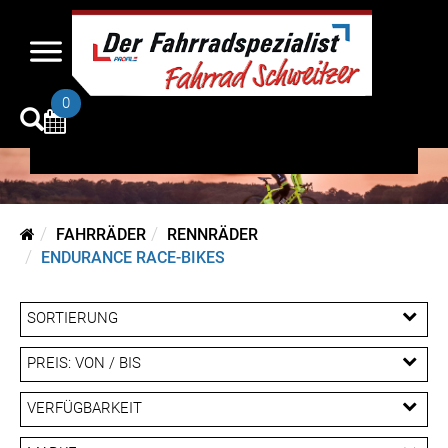
Endurance Race-
Bikes
0
FAHRRÄDER
RENNRÄDER
ENDURANCE RACE-BIKES
SORTIERUNG
PREIS: VON / BIS
EUR
VERFÜGBARKEIT
EUR