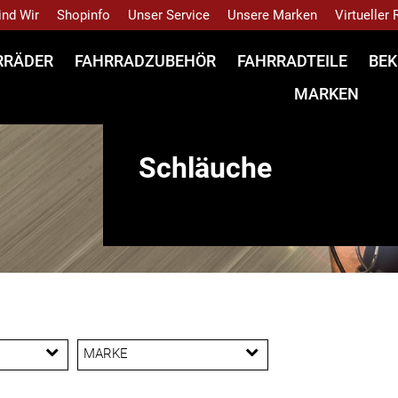
ind Wir
Shopinfo
Unser Service
Unsere Marken
Virtueller
RRÄDER
FAHRRADZUBEHÖR
FAHRRADTEILE
BEK
MARKEN
Schläuche
MARKE
Asista
Bontrager