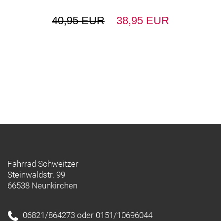
40,95 EUR
38,95 EUR
Fahrrad Schweitzer
Steinwaldstr. 99
66538 Neunkirchen
06821/864273 oder 0151/10696044