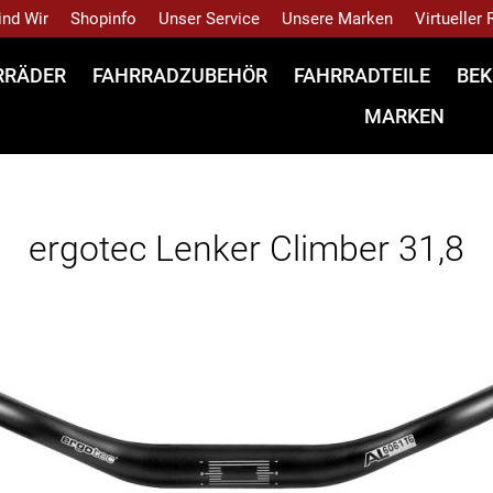
ind Wir
Shopinfo
Unser Service
Unsere Marken
Virtueller
RRÄDER
FAHRRADZUBEHÖR
FAHRRADTEILE
BEK
MARKEN
ergotec Lenker Climber 31,8