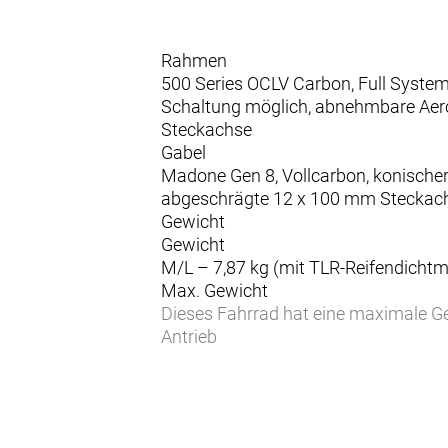
Rahmen
500 Series OCLV Carbon, Full System
Schaltung möglich, abnehmbare Aer
Steckachse
Gabel
Madone Gen 8, Vollcarbon, konische
abgeschrägte 12 x 100 mm Steckac
Gewicht
Gewicht
M/L – 7,87 kg (mit TLR-Reifendichtm
Max. Gewicht
Dieses Fahrrad hat eine maximale G
Antrieb
Schalthebel
Shimano Ultegra R8170 Di2, 12fach
Umwerfer
Shimano Ultegra R8150 Di2, Anlötve