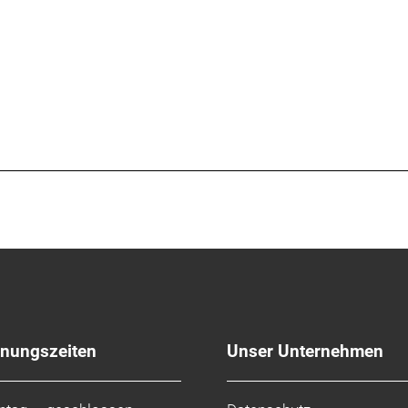
 OCLV Carbon, 31,8 mm Klemmdurchmesser, Di2-Kabelfüh
 Carbon, 31,8 mm Klemmdurchmesser, Di2-Kabelführung,
0 mm Länge
90 mm Länge
 100 mm Länge
10 mm Länge
benaufnahme, 160 mm
80 mm vorn, 160 mm hinten
fnungszeiten
Unser Unternehmen