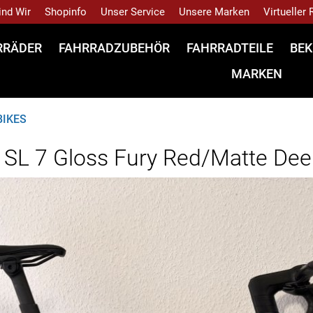
ind Wir
Shopinfo
Unser Service
Unsere Marken
Virtueller
RRÄDER
FAHRRADZUBEHÖR
FAHRRADTEILE
BEK
MARKEN
BIKES
 SL 7 Gloss Fury Red/Matte De