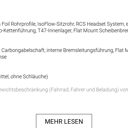
 Foil Rohrprofile, IsoFlow-Sitzrohr, RCS Headset System,
o-Kettenführung, T47-Innenlager, Flat Mount Scheibenb
r Carbongabelschaft, interne Bremsleitungsführung, Fl
hse
ittel, ohne Schläuche)
ewichtsbeschränkung (Fahrrad, Fahrer und Beladung) von
MEHR LESEN
rsion, Down Swing