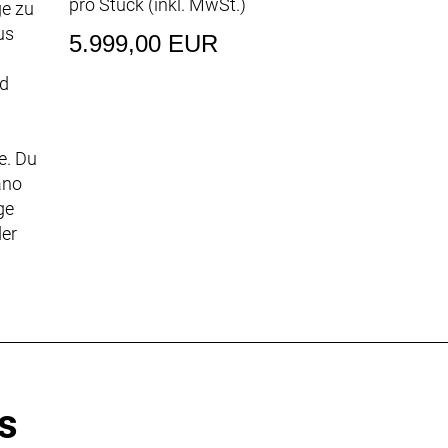
pro Stück (inkl. MwSt.)
ge zu
us
5.999,00 EUR
nd
e. Du
ano
ge
der
s