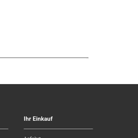
rung, 80 mm Reach, 124 mm Drop,
 80 mm Reach, 124 mm Drop, 41 cm
Ihr Einkauf