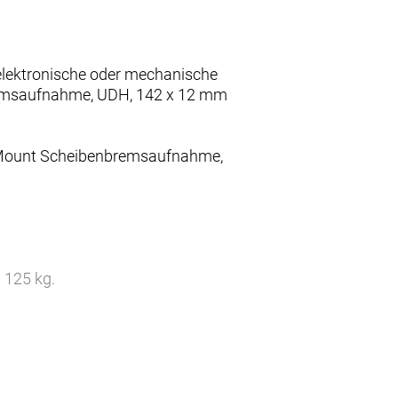
 elektronische oder mechanische
remsaufnahme, UDH, 142 x 12 mm
at Mount Scheibenbremsaufnahme,
 125 kg.