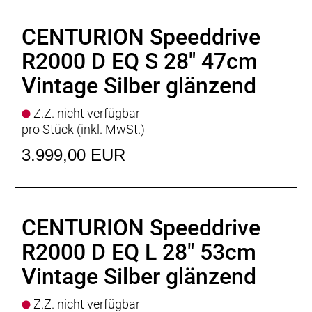
Wing
Spritzschutz
: CURANA Apollo 55
CENTURION Speeddrive
Ständer
: PROCRAFT Edge FS
Motor
: BOSCH Performance Line SX
R2000 D EQ S 28" 47cm
Batterie
: BOSCH Compact PowerTube
Vintage Silber glänzend
Batteriekapazität
: 400Wh
Display
: BOSCH Kiox 300, BOSCH Mini Remote
Z.Z. nicht verfügbar
Ladegerät
: BOSCH Standard Charger * 4 Ampere
pro Stück (inkl. MwSt.)
Empfehlung Mindest Körpergrösse
: 184cm
Empfehlung Maximal Körpergrösse
: 202cm
3.999,00 EUR
Gewicht
: 17,7 kgkg
Zulässiges Gesamtgewicht
: 150kg
CENTURION Speeddrive
R2000 D EQ L 28" 53cm
Vintage Silber glänzend
Z.Z. nicht verfügbar