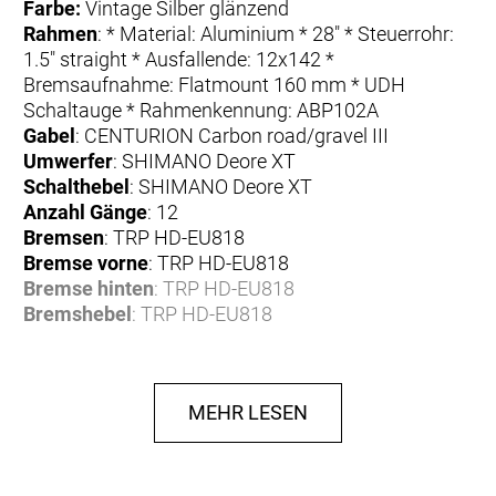
Farbe:
Vintage Silber glänzend
Rahmen
: * Material: Aluminium * 28" * Steuerrohr:
1.5" straight * Ausfallende: 12x142 *
Bremsaufnahme: Flatmount 160 mm * UDH
Schaltauge * Rahmenkennung: ABP102A
Gabel
: CENTURION Carbon road/gravel III
Umwerfer
: SHIMANO Deore XT
Schalthebel
: SHIMANO Deore XT
Anzahl Gänge
: 12
Bremsen
: TRP HD-EU818
Bremse vorne
: TRP HD-EU818
Bremse hinten
: TRP HD-EU818
Bremshebel
: TRP HD-EU818
Bremsscheibe
: TRP RC03M
Bremsscheibe vorne
: TRP RC03M
Bremsscheibe hinten
: TRP RC03M
MEHR LESEN
Felgen
: PROCRAFT Altitude GX30
Reifen
: SCHWALBE G-One Allround 45-622
Reifen vorne
: SCHWALBE G-One Allround 45-622
Reifen hinten
: SCHWALBE G-One Allround 45-622