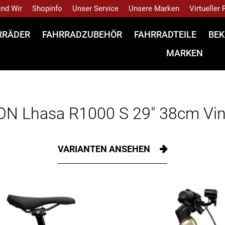
ind Wir
Shopinfo
Unser Service
Unsere Marken
Virtueller
RRÄDER
FAHRRADZUBEHÖR
FAHRRADTEILE
BEK
MARKEN
N Lhasa R1000 S 29" 38cm Vin
VARIANTEN ANSEHEN