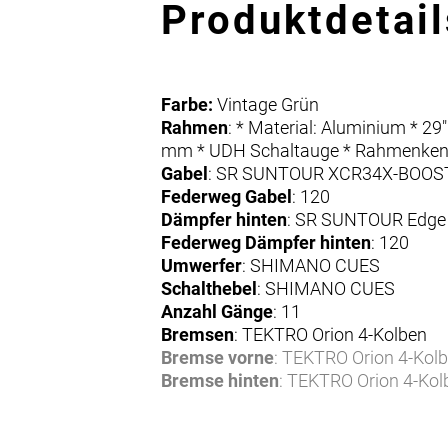
Produktdetail
Farbe:
Vintage Grün
Rahmen
: * Material: Aluminium * 2
mm * UDH Schaltauge * Rahmenke
Gabel
: SR SUNTOUR XCR34X-BOOST
Federweg Gabel
: 120
Dämpfer hinten
: SR SUNTOUR Edge
Federweg Dämpfer hinten
: 120
Umwerfer
: SHIMANO CUES
Schalthebel
: SHIMANO CUES
Anzahl Gänge
: 11
Bremsen
: TEKTRO Orion 4-Kolben
Bremse vorne
: TEKTRO Orion 4-Kol
Bremse hinten
: TEKTRO Orion 4-Kol
Bremshebel
: TEKTRO Orion
Bremsscheibe
: TEKTRO RC03E / T