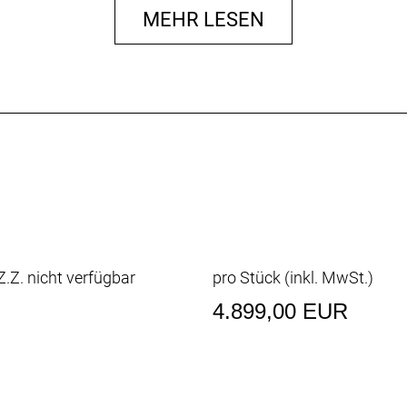
3E
MEHR LESEN
3E-S
.25"
 29x2.25"
m 29x2.25"
/ SHIMANO FH-TC500-HM-B
5-B
HM-B
AICR
ENTIAL
.Z. nicht verfügbar
pro Stück (inkl. MwSt.)
4.899,00 EUR
mp
T SC-119A
n4