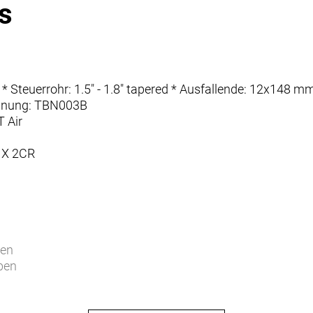
s
9" * Steuerrohr: 1.5" - 1.8" tapered * Ausfallende: 12x1
nnung: TBN003B
 Air
 X 2CR
ben
ben
EKTRO RC03E-S