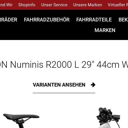
ind Wir
Shopinfo
Unser Service
Unsere Marken
Virtueller
RRÄDER
FAHRRADZUBEHÖR
FAHRRADTEILE
BEK
MARKEN
 Numinis R2000 L 29" 44cm 
VARIANTEN ANSEHEN