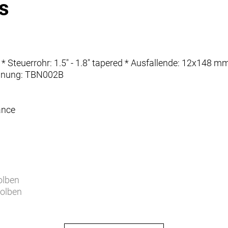
s
9" * Steuerrohr: 1.5" - 1.8" tapered * Ausfallende: 12x1
nnung: TBN002B
ance
olben
olben
re