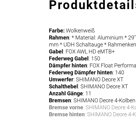
Produktdetail
Farbe:
Wolkenweiß
Rahmen
: * Material: Aluminium * 2
mm * UDH Schaltauge * Rahmenke
Gabel
: FOX AWL HD eMTB+
Federweg Gabel
: 150
Dämpfer hinten
: FOX Float Perform
Federweg Dämpfer hinten
: 140
Umwerfer
: SHIMANO Deore XT
Schalthebel
: SHIMANO Deore XT
Anzahl Gänge
: 11
Bremsen
: SHIMANO Deore 4-Kolben
Bremse vorne
: SHIMANO Deore 4-K
Bremse hinten
: SHIMANO Deore 4-K
Bremshebel
: SHIMANO Deore
Bremsscheibe
: SHIMANO Deore
Bremsscheibe vorne
: SHIMANO Deo