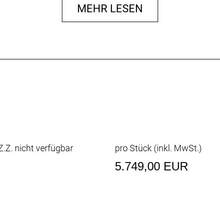
MEHR LESEN
ore
4"
 29x2.4"
 29x2.4"
/ SHIMANO FH-TC500-HM-B
5-B
HM-B
ANCED
.Z. nicht verfügbar
pro Stück (inkl. MwSt.)
5.749,00 EUR
te Adj.
T SC-119A
n4