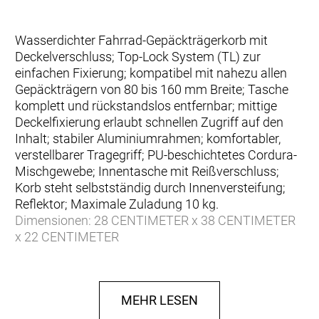
Wasserdichter Fahrrad-Gepäckträgerkorb mit
Deckelverschluss; Top-Lock System (TL) zur
einfachen Fixierung; kompatibel mit nahezu allen
Gepäckträgern von 80 bis 160 mm Breite; Tasche
komplett und rückstandslos entfernbar; mittige
Deckelfixierung erlaubt schnellen Zugriff auf den
Inhalt; stabiler Aluminiumrahmen; komfortabler,
verstellbarer Tragegriff; PU-beschichtetes Cordura-
Mischgewebe; Innentasche mit Reißverschluss;
Korb steht selbstständig durch Innenversteifung;
Reflektor; Maximale Zuladung 10 kg.
Dimensionen: 28 CENTIMETER x 38 CENTIMETER
x 22 CENTIMETER
Gewicht: 1150
Volumen: 17.5
Tragfähigkeit: 10
MEHR LESEN
Verschluss: Deckelverschluss
IP Klasse: 64