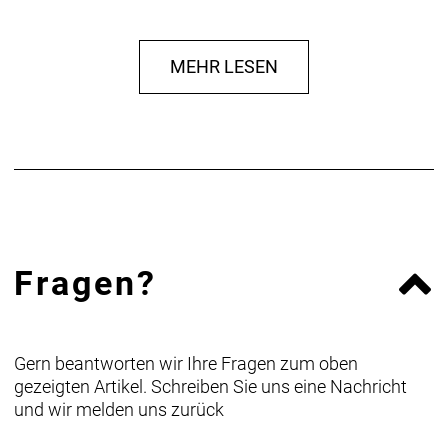
(E46).
Dimensionen: 50 CENTIMETER x 33 CENTIMETER
x 21 CENTIMETER
MEHR LESEN
Gewicht: 1070
Volumen: 29
Tragfähigkeit: 10
Verschluss: Roll-Verschluss
IP Klasse: 64
Fragen?
Gern beantworten wir Ihre Fragen zum oben
gezeigten Artikel. Schreiben Sie uns eine Nachricht
und wir melden uns zurück