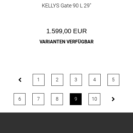
KELLYS Gate 90 L 29"
1.599,00 EUR
VARIANTEN VERFÜGBAR
1
2
3
4
5
6
7
8
9
10