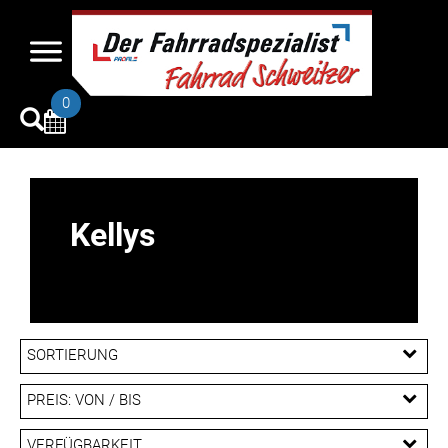
0
Kellys
SORTIERUNG
PREIS: VON / BIS
EUR
VERFÜGBARKEIT