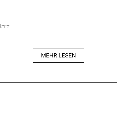
tritt
MEHR LESEN
 kg