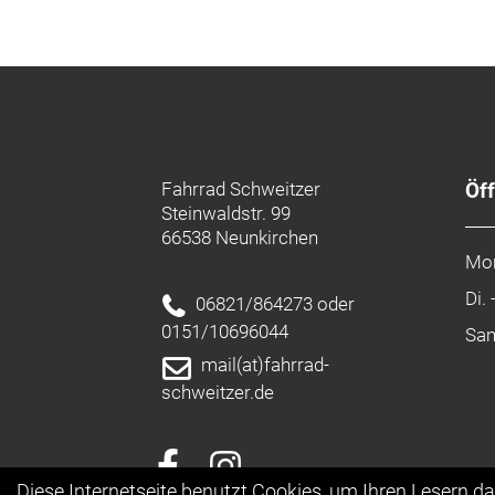
Fahrrad Schweitzer
Öf
Steinwaldstr. 99
66538 Neunkirchen
Mo
Di. 
06821/864273 oder
0151/10696044
Sa
mail(at)fahrrad-
schweitzer.de
Diese Internetseite benutzt Cookies, um Ihren Lesern d