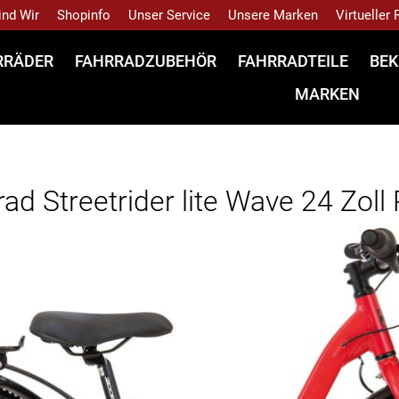
ind Wir
Shopinfo
Unser Service
Unsere Marken
Virtueller
RRÄDER
FAHRRADZUBEHÖR
FAHRRADTEILE
BEK
MARKEN
d Streetrider lite Wave 24 Zoll