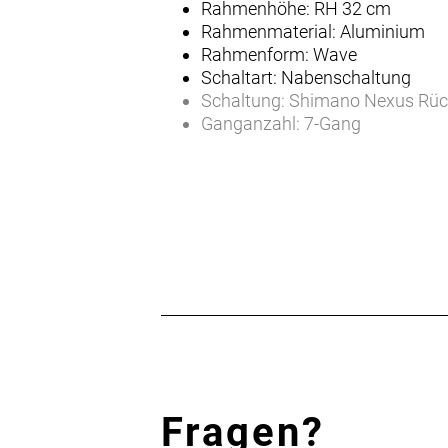
Rahmenhöhe: RH 32 cm
Rahmenmaterial: Aluminium
Rahmenform: Wave
Schaltart: Nabenschaltung
Schaltung: Shimano Nexus Rück
Ganganzahl: 7-Gang
Beleuchtung: ja
Scheinwerfer: LED
Rücklicht: LED
Bremsen: V-Brake
Reifen: Schwarz
zulässiges Gesamtgewicht: 120
Gewicht: 11,4 kg
Farbe primär: rot
Fragen?