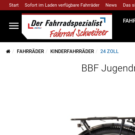
Start
Sofort im Laden verfügbare Fahrräder
News
Das s
FAH
FAHRRÄDER
KINDERFAHRRÄDER
24 ZOLL
BBF Jugendra