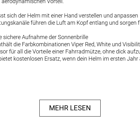
n aerodynamischen Vorteil.
t sich der Helm mit einer Hand verstellen und anpassen
ftungskanäle führen die Luft am Kopf entlang und sorgen f
ie sichere Aufnahme der Sonnenbrille
thält die Farbkombinationen Viper Red, White und Visibili
r für all die Vorteile einer Fahrradmütze, ohne dick aufz
ietet kostenlosen Ersatz, wenn dein Helm im ersten Jahr
onierte Fahrer bietet eine maximale Belüftung und einen a
 System
MEHR LESEN
arbeit entwickelt wurde, unterstützt den körpereigenen
n einen besseren Schutz bieten.
 bekommen ein Upgrade: Mit dem neuen BOA-Helmversch