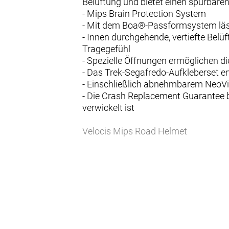
Belüftung und bietet einen spürbare
- Mips Brain Protection System
- Mit dem Boa®-Passformsystem läss
- Innen durchgehende, vertiefte Belü
Tragegefühl
- Spezielle Öffnungen ermöglichen d
- Das Trek-Segafredo-Aufkleberset en
- Einschließlich abnehmbarem NeoViso
- Die Crash Replacement Guarantee b
verwickelt ist
Velocis Mips Road Helmet
Unser innovativster Helm für ambiti
Multi-Directional Impact Protection
Mips, das in jahrelanger Forschungs
kann bei schrägen Aufprallrichtunge
Kinderleicht verstellbare Passform
Die Helme mit der besten Passform