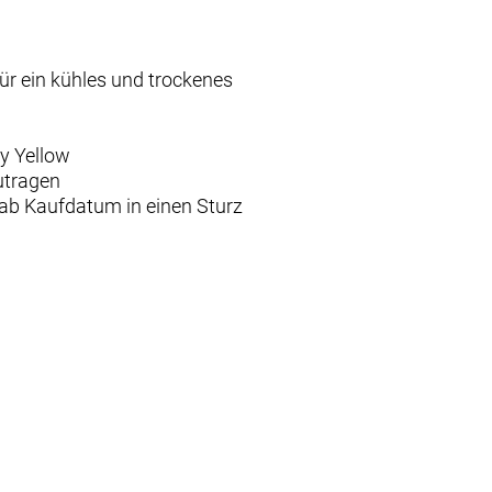
ür ein kühles und trockenes
ty Yellow
utragen
 ab Kaufdatum in einen Sturz
erodynamischen Vorteil.
 Schutzmechanismus des Gehirns und
lusssystem können Fahrer den Helm