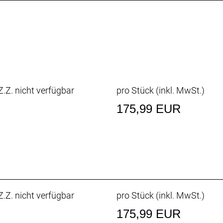
sen.
mit einem im Windkanal entwickelten aerodynamischen Des
llen Aero-Helme und viel besser belüftet ist.
ll wieder auf dein Bike schwingen kannst, bieten wir dir 
.Z. nicht verfügbar
pro Stück (inkl. MwSt.)
Jahres nach dem Kauf in einen Sturz verwickelt ist. Konta
175,99 EUR
de Polster
.Z. nicht verfügbar
pro Stück (inkl. MwSt.)
175,99 EUR