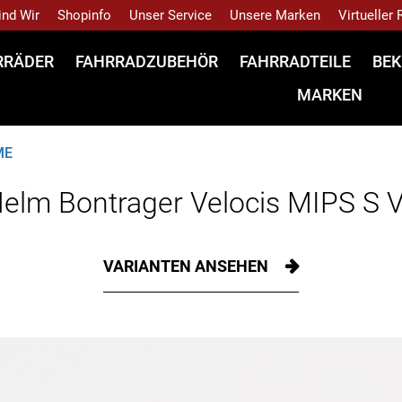
ind Wir
Shopinfo
Unser Service
Unsere Marken
Virtueller
RRÄDER
FAHRRADZUBEHÖR
FAHRRADTEILE
BEK
MARKEN
ME
elm Bontrager Velocis MIPS S 
VARIANTEN ANSEHEN