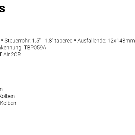
s
9" * Steuerrohr: 1.5" - 1.8" tapered * Ausfallende: 12x1
nkennung: TBP059A
 Air 2CR
n
Kolben
Kolben
re
ore