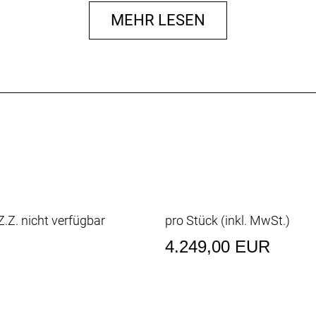
MEHR LESEN
.25"
 29x2.25"
m 29x2.25"
/ SHIMANO FH-TC500-HM-B
5-B
HM-B
AICR
ENTIAL
.Z. nicht verfügbar
pro Stück (inkl. MwSt.)
T SC-119A
4.249,00 EUR
n4
5