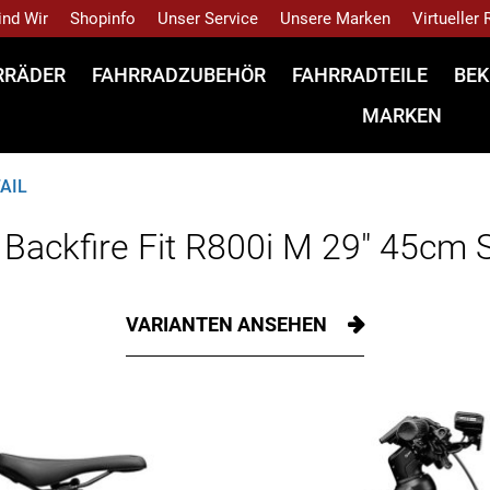
ind Wir
Shopinfo
Unser Service
Unsere Marken
Virtueller
RRÄDER
FAHRRADZUBEHÖR
FAHRRADTEILE
BEK
MARKEN
AIL
ackfire Fit R800i M 29" 45cm 
VARIANTEN ANSEHEN