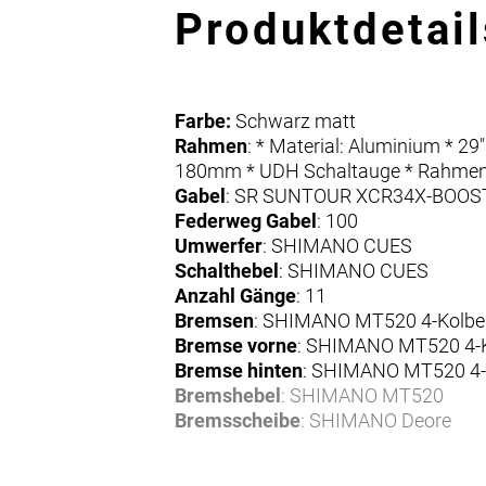
Produktdetail
Farbe:
Schwarz matt
Rahmen
: * Material: Aluminium * 2
180mm * UDH Schaltauge * Rahme
Gabel
: SR SUNTOUR XCR34X-BOOST
Federweg Gabel
: 100
Umwerfer
: SHIMANO CUES
Schalthebel
: SHIMANO CUES
Anzahl Gänge
: 11
Bremsen
: SHIMANO MT520 4-Kolbe
Bremse vorne
: SHIMANO MT520 4-
Bremse hinten
: SHIMANO MT520 4-
Bremshebel
: SHIMANO MT520
Bremsscheibe
: SHIMANO Deore
Bremsscheibe vorne
: SHIMANO Deo
Bremsscheibe hinten
: SHIMANO De