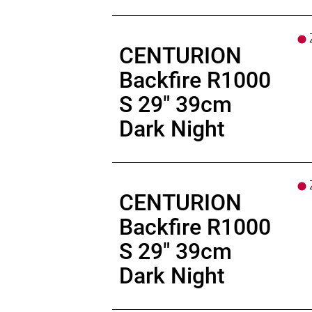
Motor
: BOSCH Performance Line CX
Batterie
: BOSCH PowerTube
Z
Batteriekapazität
: 600Wh
CENTURION
Display
: BOSCH Purion 200
Backfire R1000
Ladegerät
: BOSCH Standard Charge
Empfehlung Mindest Körpergrösse
S 29" 39cm
Empfehlung Maximal Körpergrösse
Dark Night
Gewicht
: 23,6 kgkg
Zulässiges Gesamtgewicht
: 150kg
Z
CENTURION
Backfire R1000
S 29" 39cm
Dark Night