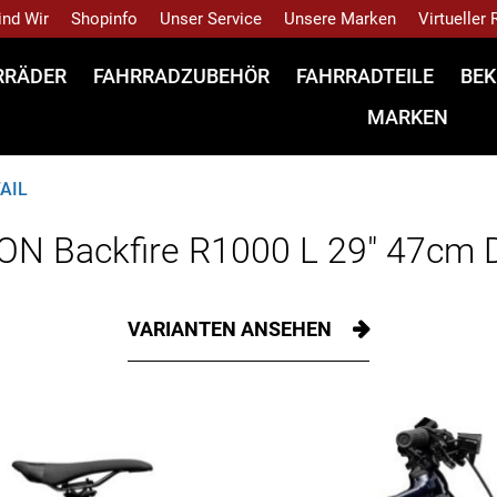
ind Wir
Shopinfo
Unser Service
Unsere Marken
Virtueller
RRÄDER
FAHRRADZUBEHÖR
FAHRRADTEILE
BEK
MARKEN
AIL
N Backfire R1000 L 29" 47cm D
VARIANTEN ANSEHEN