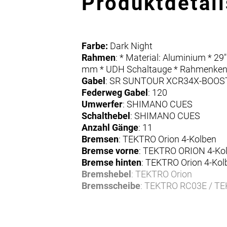
Produktdetail
Farbe:
Dark Night
Rahmen
: * Material: Aluminium * 2
mm * UDH Schaltauge * Rahmenke
Gabel
: SR SUNTOUR XCR34X-BOOST
Federweg Gabel
: 120
Umwerfer
: SHIMANO CUES
Schalthebel
: SHIMANO CUES
Anzahl Gänge
: 11
Bremsen
: TEKTRO Orion 4-Kolben
Bremse vorne
: TEKTRO ORION 4-Ko
Bremse hinten
: TEKTRO Orion 4-Kol
Bremshebel
: TEKTRO Orion
Bremsscheibe
: TEKTRO RC03E / T
Bremsscheibe vorne
: TEKTRO RC0
Bremsscheibe hinten
: TEKTRO RC0
Felgen
: PROCRAFT Altitude MD30