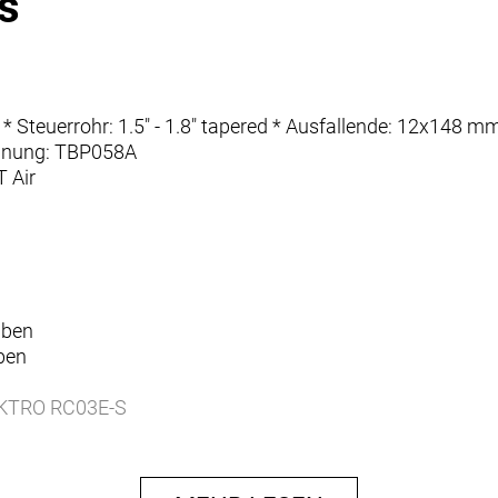
s
9" * Steuerrohr: 1.5" - 1.8" tapered * Ausfallende: 12x1
nnung: TBP058A
 Air
lben
ben
EKTRO RC03E-S
3E
3E-S