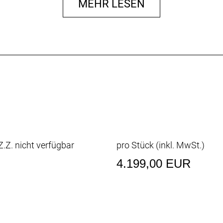
MEHR LESEN
.4"
l 29x2.4"
l 29x2.4"
/ SHIMANO FH-TC500-HM-B
5-B
HM-B
NTIAL
mp
.Z. nicht verfügbar
pro Stück (inkl. MwSt.)
T SC-119A
4.199,00 EUR
n4
 80