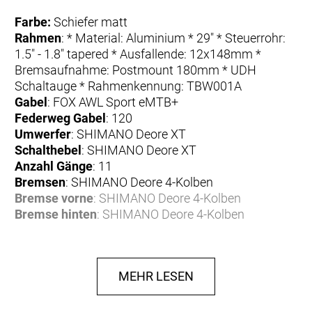
Farbe:
Schiefer matt
Rahmen
: * Material: Aluminium * 29" * Steuerrohr:
1.5" - 1.8" tapered * Ausfallende: 12x148mm *
Bremsaufnahme: Postmount 180mm * UDH
Schaltauge * Rahmenkennung: TBW001A
Gabel
: FOX AWL Sport eMTB+
Federweg Gabel
: 120
Umwerfer
: SHIMANO Deore XT
Schalthebel
: SHIMANO Deore XT
Anzahl Gänge
: 11
Bremsen
: SHIMANO Deore 4-Kolben
Bremse vorne
: SHIMANO Deore 4-Kolben
Bremse hinten
: SHIMANO Deore 4-Kolben
Bremshebel
: SHIMANO Deore
Bremsscheibe
: SHIMANO Deore
Bremsscheibe vorne
: SHIMANO Deore
MEHR LESEN
Bremsscheibe hinten
: SHIMANO Deore
Felgen
: PROCRAFT Altitude MD30
Reifen
: SCHWALBE Wicked Will 29x2.4"