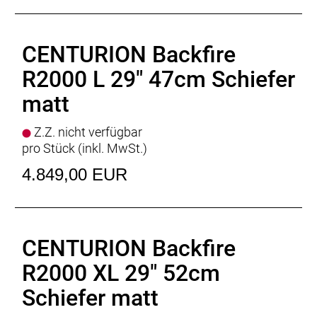
Rücklicht
: CENTURION Halo Mini
Motor
: BOSCH Performance Line CX
Batterie
: BOSCH PowerTube 800Wh
CENTURION Backfire
Batteriekapazität
: 800Wh
Display
: BOSCH Kiox 300, BOSCH Mini Remote
R2000 L 29" 47cm Schiefer
Ladegerät
: BOSCH Standard Charger * 4 Ampere
matt
Empfehlung Mindest Körpergrösse
: 154cm
Empfehlung Maximal Körpergrösse
: 174cm
Z.Z. nicht verfügbar
Gewicht
: 23kg
pro Stück (inkl. MwSt.)
Zulässiges Gesamtgewicht
: 150kg
4.849,00 EUR
CENTURION Backfire
R2000 XL 29" 52cm
Schiefer matt