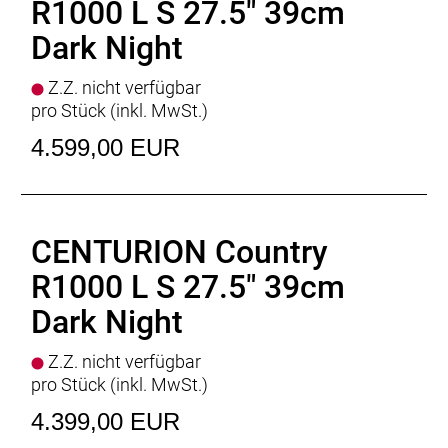
Schloss
: Rahmenschloss ABUS PRO AMPARO 4750
R1000 L S 27.5" 39cm
X
Dark Night
Motor
: BOSCH Performance Line PX
Batterie
: BOSCH PowerTube
Z.Z. nicht verfügbar
Batteriekapazität
: 600Wh
pro Stück (inkl. MwSt.)
Display
: BOSCH Purion 200
Ladegerät
: BOSCH Standard Charger * 4 Ampere
4.599,00 EUR
Empfehlung Mindest Körpergrösse
: 184cm
Empfehlung Maximal Körpergrösse
: 204cm
Gewicht
: 29,8 kgkg
Zulässiges Gesamtgewicht
: 150kg
CENTURION Country
R1000 L S 27.5" 39cm
Dark Night
Z.Z. nicht verfügbar
pro Stück (inkl. MwSt.)
4.399,00 EUR