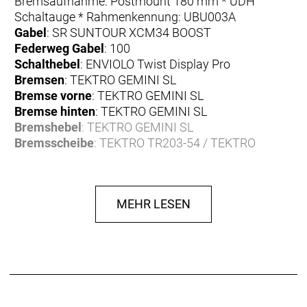
Bremsaufnahme: Postmount 180 mm * UDH
Schaltauge * Rahmenkennung: UBU003A
Gabel
: SR SUNTOUR XCM34 BOOST
Federweg Gabel
: 100
Schalthebel
: ENVIOLO Twist Display Pro
Bremsen
: TEKTRO GEMINI SL
Bremse vorne
: TEKTRO GEMINI SL
Bremse hinten
: TEKTRO GEMINI SL
Bremshebel
: TEKTRO GEMINI SL
Bremsscheibe
: TEKTRO TR203-54 / TEKTRO
TR180-54
Bremsscheibe vorne
: TEKTRO TR203-54
Bremsscheibe hinten
: TEKTRO TR180-54
MEHR LESEN
Felgen
: PROCRAFT MD25
Reifen
: SCHWALBE Smart Sam 27.5x2.25"
Reifen vorne
: SCHWALBE Smart Sam 27.5x2.25"
Reifen hinten
: SCHWALBE Smart Sam 27.5x2.25"
Naben
: PROCRAFT BMB-003 / ENVIOLO Trekking
148
Nabe vorne
: PROCRAFT BMB-003