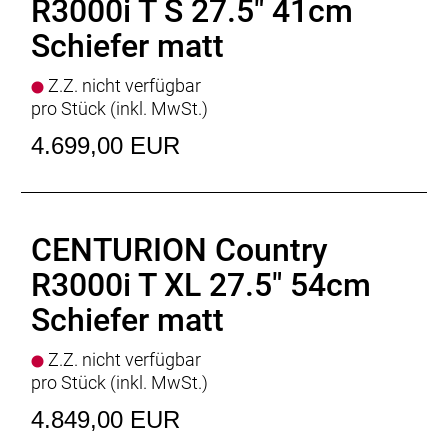
Ständer
: PROCRAFT Edge FS
R3000i T S 27.5" 41cm
Schloss
: Rahmenschloss ABUS Shield X-Plus 5755L
Schiefer matt
Motor
: BOSCH Performance Line CX
Batterie
: BOSCH PowerTube 750Wh; Größe M und
Z.Z. nicht verfügbar
S: 625Wh
pro Stück (inkl. MwSt.)
Batteriekapazität
: 625Wh
Display
: BOSCH Kiox 300, BOSCH LED Remote
4.699,00 EUR
Ladegerät
: BOSCH Standard Charger * 4 Ampere
Empfehlung Mindest Körpergrösse
: 164cm
Empfehlung Maximal Körpergrösse
: 182cm
Gewicht
: 26.5kg
CENTURION Country
Zulässiges Gesamtgewicht
: 150kg
R3000i T XL 27.5" 54cm
Schiefer matt
Z.Z. nicht verfügbar
pro Stück (inkl. MwSt.)
4.849,00 EUR