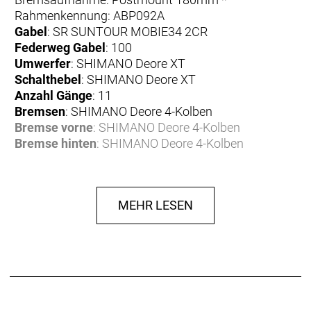
Rahmenkennung: ABP092A
Gabel
: SR SUNTOUR MOBIE34 2CR
Federweg Gabel
: 100
Umwerfer
: SHIMANO Deore XT
Schalthebel
: SHIMANO Deore XT
Anzahl Gänge
: 11
Bremsen
: SHIMANO Deore 4-Kolben
Bremse vorne
: SHIMANO Deore 4-Kolben
Bremse hinten
: SHIMANO Deore 4-Kolben
Bremshebel
: SHIMANO Deore
Bremsscheibe
: SHIMANO Deore
Bremsscheibe vorne
: SHIMANO Deore
MEHR LESEN
Bremsscheibe hinten
: SHIMANO Deore
Felgen
: PROCRAFT MD25
Reifen
: SCHWALBE Smart Sam 27.5x2.25"
Reifen vorne
: SCHWALBE Smart Sam 27.5x2.25"
Reifen hinten
: SCHWALBE Smart Sam 27.5x2.25"
Naben
: SHIMANO Deore XT
Nabe vorne
: SHIMANO Deore XT