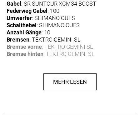
Gabel
: SR SUNTOUR XCM34 BOOST
Federweg Gabel
: 100
Umwerfer
: SHIMANO CUES
Schalthebel
: SHIMANO CUES
Anzahl Gänge
: 10
Bremsen
: TEKTRO GEMINI SL
Bremse vorne
: TEKTRO GEMINI SL
Bremse hinten
: TEKTRO GEMINI SL
Bremshebel
: TEKTRO GEMINI SL
Bremsscheibe
: TEKTRO TR203-45 / TEKTRO
TR180-45
MEHR LESEN
Bremsscheibe vorne
: TEKTRO TR203-45
Bremsscheibe hinten
: TEKTRO TR180-45
Felgen
: PROCRAFT MD25
Reifen
: SCHWALBE Smart Sam 27.5x2.25"
Reifen vorne
: SCHWALBE Smart Sam 27.5x2.25"
Reifen hinten
: SCHWALBE Smart Sam 27.5x2.25"
Naben
: SHIMANO HB-TC500-15-B / SHIMANO FH-
TC500-HM-B