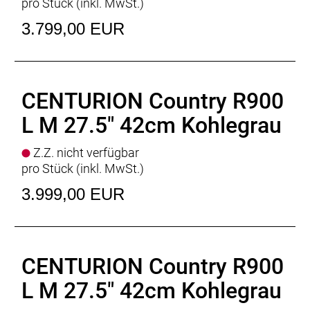
pro Stück (inkl. MwSt.)
Schloss
: Rahmenschloss ABUS PRO AMPARO 4750
X
3.799,00 EUR
Motor
: BOSCH Performance Line PX
Batterie
: BOSCH PowerTube
Batteriekapazität
: 600Wh
Display
: BOSCH Purion 200
CENTURION Country R900
Ladegerät
: BOSCH Standard Charger * 4 Ampere
L M 27.5" 42cm Kohlegrau
Empfehlung Mindest Körpergrösse
: 174cm
Empfehlung Maximal Körpergrösse
: 194cm
Gewicht
: 28,6 kgkg
Z.Z. nicht verfügbar
Zulässiges Gesamtgewicht
: 150kg
pro Stück (inkl. MwSt.)
3.999,00 EUR
CENTURION Country R900
L M 27.5" 42cm Kohlegrau