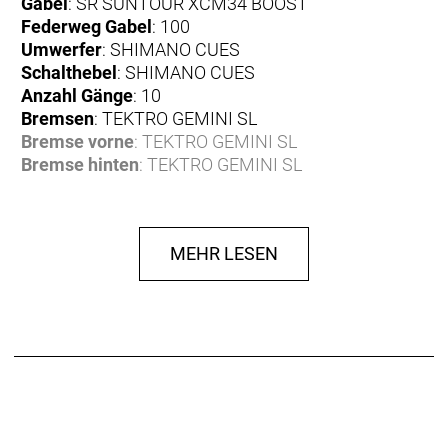
Gabel
: SR SUNTOUR XCM34 BOOST
Federweg Gabel
: 100
Umwerfer
: SHIMANO CUES
Schalthebel
: SHIMANO CUES
Anzahl Gänge
: 10
Bremsen
: TEKTRO GEMINI SL
Bremse vorne
: TEKTRO GEMINI SL
Bremse hinten
: TEKTRO GEMINI SL
Bremshebel
: TEKTRO GEMINI SL
Bremsscheibe
: TEKTRO TR203-45 / TEKTRO
TR180-45
MEHR LESEN
Bremsscheibe vorne
: TEKTRO TR203-45
Bremsscheibe hinten
: TEKTRO TR180-45
Felgen
: PROCRAFT MD25
Reifen
: SCHWALBE Smart Sam 27.5x2.25"
Reifen vorne
: SCHWALBE Smart Sam 27.5x2.25"
Reifen hinten
: SCHWALBE Smart Sam 27.5x2.25"
Naben
: SHIMANO HB-TC500-15-B / SHIMANO FH-
TC500-HM-B
Nabe vorne
: SHIMANO HB-TC500-15-B