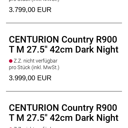
Schloss
: Rahmenschloss ABUS PRO AMPARO 4750
X
3.799,00 EUR
Motor
: BOSCH Performance Line PX
Batterie
: BOSCH PowerTube
Batteriekapazität
: 800Wh
Display
: BOSCH Purion 200
CENTURION Country R900
Ladegerät
: BOSCH Standard Charger * 4 Ampere
T M 27.5" 42cm Dark Night
Empfehlung Mindest Körpergrösse
: 184cm
Empfehlung Maximal Körpergrösse
: 204cm
Gewicht
: 27,3 kgkg
Z.Z. nicht verfügbar
Zulässiges Gesamtgewicht
: 150kg
pro Stück (inkl. MwSt.)
3.999,00 EUR
CENTURION Country R900
T M 27.5" 42cm Dark Night