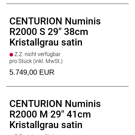
Pedale
: VP VPE-527
Licht vorne
: LEZYNE Power STVZO E115
Rücklicht
: CENTURION Halo Mini
CENTURION Numinis
Motor
: BOSCH Performance Line CX
Batterie
: BOSCH PowerTube 800Wh
R2000 S 29" 38cm
Batteriekapazität
: 800Wh
Kristallgrau satin
Display
: BOSCH Kiox 300, BOSCH Mini Remote
Ladegerät
: BOSCH Standard Charger * 4 Ampere
Z.Z. nicht verfügbar
Empfehlung Mindest Körpergrösse
: 173cm
pro Stück (inkl. MwSt.)
Empfehlung Maximal Körpergrösse
: 194cm
Gewicht
: 25,2kg
5.749,00 EUR
Zulässiges Gesamtgewicht
: 150kg
CENTURION Numinis
R2000 M 29" 41cm
Kristallgrau satin