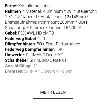
Farbe:
Kristallgrau satin
Rahmen
: * Material: Aluminium * 29" * Steuerrohr:
1.5" - 1.8" tapered * Ausfallende: 12x148mm *
Bremsaufnahme: Postmount 203mm * UDH
Schaltauge * Rahmenkennung: TBN002A
Gabel
: FOX AWL HD eMTB+
Federweg Gabel
: 150
Dämpfer hinten
: FOX Float Performance
Federweg Dämpfer hinten
: 140
Umwerfer
: SHIMANO Deore XT
Schalthebel
: SHIMANO Deore XT
Anzahl Gänge
: 11
Bremsen
: SHIMANO Deore 4-Kolben
Bremse vorne
: SHIMANO Deore 4-Kolben
Bremse hinten
: SHIMANO Deore 4-Kolben
Bremshebel
: SHIMANO Deore
MEHR LESEN
Bremsscheibe
: SHIMANO Deore
Bremsscheibe vorne
: SHIMANO Deore
Bremsscheibe hinten
: SHIMANO Deore