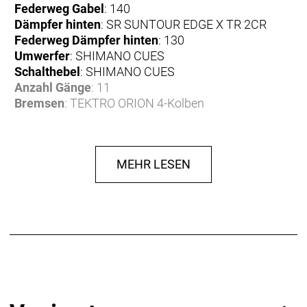
Federweg Gabel
: 140
Dämpfer hinten
: SR SUNTOUR EDGE X TR 2CR
Federweg Dämpfer hinten
: 130
Umwerfer
: SHIMANO CUES
Schalthebel
: SHIMANO CUES
Anzahl Gänge
: 11
Bremsen
: TEKTRO ORION 4-Kolben
Bremse vorne
: TEKTRO ORION 4-Kolben
Bremse hinten
: TEKTRO ORION 4-Kolben
Bremshebel
: TEKTRO ORION
MEHR LESEN
Bremsscheibe
: TEKTRO TR203-45
Bremsscheibe vorne
: TEKTRO TR203-45
Bremsscheibe hinten
: TEKTRO TR203-45
Felgen
: PROCRAFT Altitude MD30
Reifen
: MAXXIS Dissector 29x2.4" WT
Reifen vorne
: MAXXIS Dissector 29x2.4" WT
Reifen hinten
: MAXXIS Dissector 29x2.4" WT
Naben
: SHIMANO HB-TC500-15-B / SHIMANO FH-
TC500-HM-B