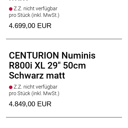
Display
: BOSCH Intuvia 100, BOSCH Mini Remote
Z.Z. nicht verfügbar
Ladegerät
: BOSCH Standard Charger * 4 Ampere
pro Stück (inkl. MwSt.)
Empfehlung Mindest Körpergrösse
: 165cm
Empfehlung Maximal Körpergrösse
: 183cm
4.699,00 EUR
Gewicht
: 26.5kg
Zulässiges Gesamtgewicht
: 150kg
CENTURION Numinis
R800i XL 29" 50cm
Schwarz matt
Z.Z. nicht verfügbar
pro Stück (inkl. MwSt.)
4.849,00 EUR