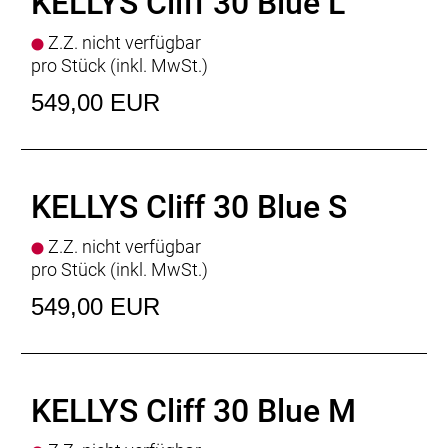
KELLYS Cliff 30 Blue L
Pedale
plastic
Rahmengrössen
S / M / L / XL
Z.Z. nicht verfügbar
pro Stück (inkl. MwSt.)
549,00 EUR
KELLYS Cliff 30 Blue S
Z.Z. nicht verfügbar
pro Stück (inkl. MwSt.)
549,00 EUR
KELLYS Cliff 30 Blue M