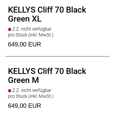
Sattelstütze
KALLOY - diam 27.2 mm / length 350
KELLYS Cliff 70 Black
mm
Sattel
KLS CrossLine
Green XL
Pedale
plastic
Rahmengrössen
S / M / L / XL
Z.Z. nicht verfügbar
pro Stück (inkl. MwSt.)
649,00 EUR
KELLYS Cliff 70 Black
Green M
Z.Z. nicht verfügbar
pro Stück (inkl. MwSt.)
649,00 EUR