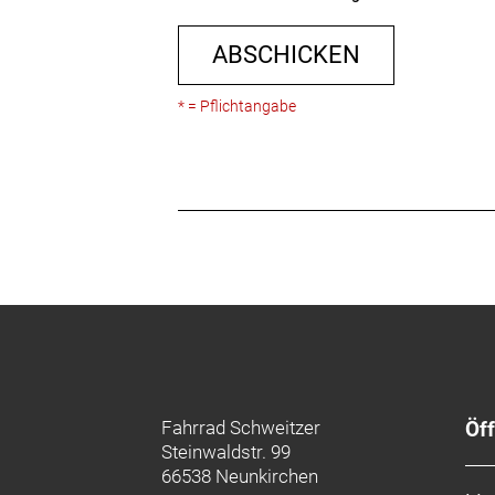
ABSCHICKEN
* = Pflichtangabe
Fahrrad Schweitzer
Öf
Steinwaldstr. 99
66538 Neunkirchen