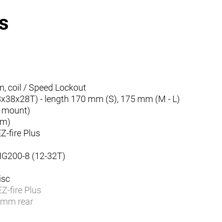
s
coil / Speed Lockout
8x28T) - length 170 mm (S), 175 mm (M - L)
 mount)
mm)
-fire Plus
200-8 (12-32T)
isc
-fire Plus
 mm rear