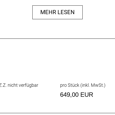
es / eyelets)
MEHR LESEN
m 28.6 mm / bar bore 31.8 mm / length 95 mm
1.8 mm / rise 25 mm / width 640 mm (S - M), 660 mm (L)
 / length 350 mm
.Z. nicht verfügbar
pro Stück (inkl. MwSt.)
649,00 EUR