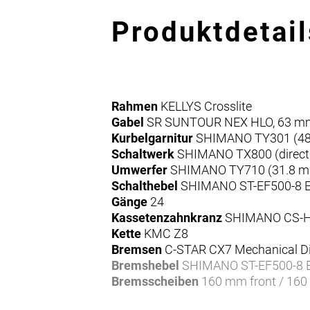
Produktdetail
Rahmen
KELLYS Crosslite
Gabel
SR SUNTOUR NEX HLO, 63 mm, 
Kurbelgarnitur
SHIMANO TY301 (48x3
Schaltwerk
SHIMANO TX800 (direct
Umwerfer
SHIMANO TY710 (31.8 
Schalthebel
SHIMANO ST-EF500-8 EZ
Gänge
24
Kassetenzahnkranz
SHIMANO CS-HG
Kette
KMC Z8
Bremsen
C-STAR CX7 Mechanical D
Bremshebel
SHIMANO ST-EF500-8 EZ
Bremsscheiben
160 mm front / 160
Naben
KLS Firework Disc (32 holes)