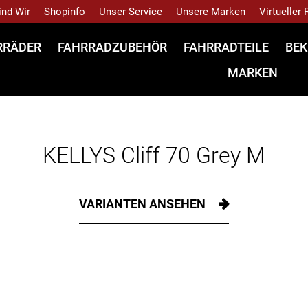
ind Wir
Shopinfo
Unser Service
Unsere Marken
Virtueller
RRÄDER
FAHRRADZUBEHÖR
FAHRRADTEILE
BEK
MARKEN
KELLYS Cliff 70 Grey M
VARIANTEN ANSEHEN