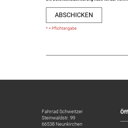
ABSCHICKEN
* = Pflichtangabe
Fahrrad Schweitzer
Öf
Steinwaldstr. 99
66538 Neunkirchen