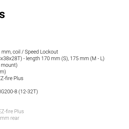
s
m, coil / Speed Lockout
8x28T) - length 170 mm (S), 175 mm (M - L)
 mount)
mm)
-fire Plus
200-8 (12-32T)
-fire Plus
 mm rear