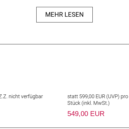
es / eyelets)
MEHR LESEN
m 28.6 mm / bar bore 31.8 mm / length 95 mm
1.8 mm / rise 25 mm / width 640 mm (S - M), 660 mm (L)
 / length 350 mm
.Z. nicht verfügbar
statt
599,00 EUR
(
UVP
) pro
Stück (inkl. MwSt.)
549,00 EUR