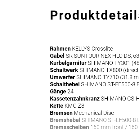
Produktdetail
Rahmen
KELLYS Crosslite
Gabel
SR SUNTOUR NEX HLO DS, 63 m
Kurbelgarnitur
SHIMANO TY301 (48x3
Schaltwerk
SHIMANO TX800 (direct
Umwerfer
SHIMANO TY710 (31.8 
Schalthebel
SHIMANO ST-EF500-8 EZ
Gänge
24
Kassetenzahnkranz
SHIMANO CS-HG
Kette
KMC Z8
Bremsen
Mechanical Disc
Bremshebel
SHIMANO ST-EF500-8 EZ
Bremsscheiben
160 mm front / 160
Naben
KLS Firework Disc (32 holes)