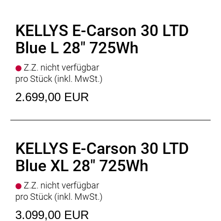
Reifen
IMPAC Bigpac TwinSkin or SCHWALBE Road
Cruiser Plus 55-622 (28x2.15) ReflectiveLine
KELLYS E-Carson 30 LTD
Steuersatz
FSA 1.5 semi-integrated
Vorbau
PROMAX a-head adjustable - diam 28.6 mm
Blue L 28" 725Wh
/ bar bore 31.8 mm / length 105 mm
Lenker
KLS Active RiseBar - diam 31.8 mm / rise 18
Z.Z. nicht verfügbar
mm / width 700 mm
pro Stück (inkl. MwSt.)
Griffe
KLS Wave 2Density ergonomic
2.699,00 EUR
Sattelstütze
KLS Active - diam 30.9 mm / length
350 mm
Sattel
SELLE ROYAL Vivo
Pedale
plastic
Frontleuchte
AXA Compactline 35
KELLYS E-Carson 30 LTD
Rückleuchte
TRELOCK Duo Flat
Blue XL 28" 725Wh
Schutzbleche
plastic
Zubehör
alloy carrier, adjustable kickstand, bell
Z.Z. nicht verfügbar
Rahmengrössen
M / L / XL
pro Stück (inkl. MwSt.)
3.099,00 EUR