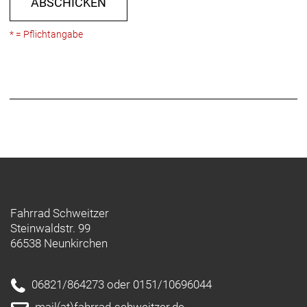
ABSCHICKEN
* = Pflichtangabe
Fahrrad Schweitzer
Steinwaldstr. 99
66538 Neunkirchen
06821/864273 oder 0151/10696044