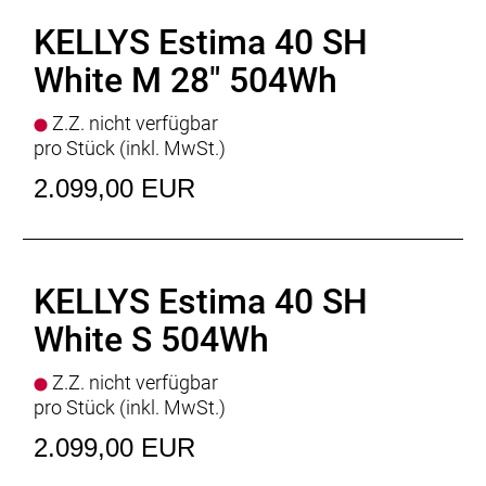
/ bar bore 31.8 mm / length 85 mm (S), 105 mm (M)
KELLYS Estima 40 SH
Lenker
KALLOY RiseBar - diam 31.8 mm / width
640 mm
White M 28" 504Wh
Griffe
KLS Wave 2Density ergonomic
Sattelstütze
KALLOY suspension - diam 30.9 mm /
Z.Z. nicht verfügbar
length 300 mm (S), 350 mm (M)
pro Stück (inkl. MwSt.)
Sattel
SELLE ROYAL Freedom Royalgel
2.099,00 EUR
Pedale
plastic
Frontleuchte
AXA Compactline 35
Rückleuchte
TRELOCK Duo Flat
Schutzbleche
plastic
Zubehör
alloy carrier, adujstable kickstand, bell
KELLYS Estima 40 SH
Rahmengrössen
S / M
White S 504Wh
Z.Z. nicht verfügbar
pro Stück (inkl. MwSt.)
2.099,00 EUR