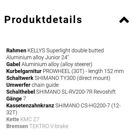
Produktdetails
Rahmen
KELLYS Superlight double butted
Aluminium alloy Junior 24"
Gabel
Aluminium alloy (alloy steerer)
Kurbelgarnitur
PROWHEEL (30T) - length 152 mm
Schaltwerk
SHIMANO TY300 (direct mount)
Umwerfer
chain guide
Schalthebel
SHIMANO SL-RV200-7R Revoshift
Gänge
7
Kassetenzahnkranz
SHIMANO CS-HG200-7 (12-
32T)
Kette
KMC Z7
Bremsen
TEKTRO V-brake
Bremshebel
APSE