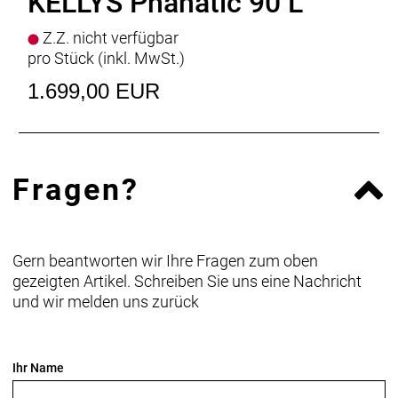
KELLYS Phanatic 90 L
width 640 mm (M), 660 mm (L)
Griffe
KLS Token 2Density
Z.Z. nicht verfügbar
Sattelstütze
KLS Advanced - diam 27.2 mm / length
pro Stück (inkl. MwSt.)
350 mm
Sattel
SELLE ROYAL Lookin Sport Visual Royalgel
1.699,00 EUR
Pedale
alloy
Rahmengrössen
M / L
Fragen?
Gern beantworten wir Ihre Fragen zum oben
gezeigten Artikel. Schreiben Sie uns eine Nachricht
und wir melden uns zurück
Ihr Name