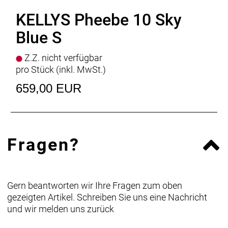
Griffe
KLS Token 2Density
KELLYS Pheebe 10 Sky
Sattelstütze
KLS Active - diam 27.2 mm / length
350 mm
Blue S
Sattel
SELLE ROYAL Vivo
Pedale
alloy
Z.Z. nicht verfügbar
Rahmengrössen
S / M
pro Stück (inkl. MwSt.)
659,00 EUR
Fragen?
Gern beantworten wir Ihre Fragen zum oben
gezeigten Artikel. Schreiben Sie uns eine Nachricht
und wir melden uns zurück