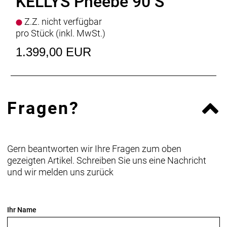
KELLYS Pheebe 90 S
Lenker
KLS Advanced FlatBar - diam 31.8 mm /
width 640 mm (S - M)
Z.Z. nicht verfügbar
Griffe
KLS Token 2Density
pro Stück (inkl. MwSt.)
Sattelstütze
KLS Advanced - diam 27.2 mm / length
350 mm
1.399,00 EUR
Sattel
SELLE ROYAL Lookin Sport Visual Royalgel
Pedale
NonSlip - alloy
Rahmengrössen
S / M
Gewicht
12,70 (19")
Fragen?
Gern beantworten wir Ihre Fragen zum oben
gezeigten Artikel. Schreiben Sie uns eine Nachricht
und wir melden uns zurück
Ihr Name