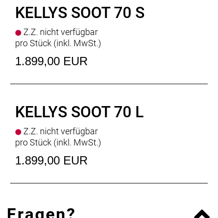
mm (L)
KELLYS SOOT 70 S
Lenker
GravelBar - diam 31.8 mm / width 400 mm
(S), 420 mm (M), 440 mm (L)
Z.Z. nicht verfügbar
Griffe
KLS bar tape
pro Stück (inkl. MwSt.)
Sattelstütze
KS E20-I Remote Telescopic - diam
30.9 mm / length 320 mm, travel 75 mm
1.899,00 EUR
Sattel
KLS SlipStream cr-mo rail
Rahmengrössen
S / M / L
Gewicht
10,7 (M)
KELLYS SOOT 70 L
Z.Z. nicht verfügbar
pro Stück (inkl. MwSt.)
1.899,00 EUR
Fragen?