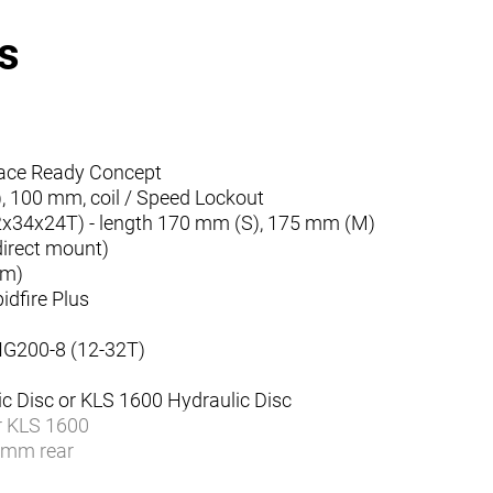
s
Race Ready Concept
100 mm, coil / Speed Lockout
34x24T) - length 170 mm (S), 175 mm (M)
irect mount)
mm)
fire Plus
200-8 (12-32T)
Disc or KLS 1600 Hydraulic Disc
 KLS 1600
 mm rear
 Center Lock or KT Disc Center Lock (32 holes)