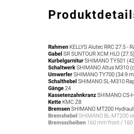
Produktdetail
Rahmen
KELLYS Alutec RRC 27.5 - 
Gabel
SR SUNTOUR XCM HLO (27.5), 
Kurbelgarnitur
SHIMANO TY501 (42x
Schaltwerk
SHIMANO Altus M310 (d
Umwerfer
SHIMANO TY700 (34.9 
Schalthebel
SHIMANO SL-M310 Rapid
Gänge
24
Kassetenzahnkranz
SHIMANO CS-HG
Kette
KMC Z8
Bremsen
SHIMANO MT200 Hydraulic 
Bremshebel
SHIMANO BL-MT200 or
Bremsscheiben
160 mm front / 160
Naben
KT Disc / SHIMANO TX505 Disc