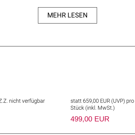
les)
MEHR LESEN
5x2.10)
 bar bore 31.8 mm / 8° / length 75 mm
1.8 mm / rise 18 mm / width 660 mm (S), 680 mm (M)
 mm / length 300 mm
.Z. nicht verfügbar
statt
659,00 EUR
(
UVP
) pro
Stück (inkl. MwSt.)
499,00 EUR