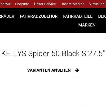
ind Wir
Shopinfo
Unser Service
Unsere Marken
Virtueller
RRÄDER
FAHRRADZUBEHÖR
FAHRRADTEILE
BEK
MARKEN
KELLYS Spider 50 Black S 27.5"
VARIANTEN ANSEHEN