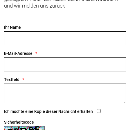
Volumen: 20
und wir melden uns zurück
Tragfähigkeit: 9
Verschluss: Roll-Verschluss
IP Klasse: 64
Ihr Name
E-Mail-Adresse
Textfeld
Ich möchte eine Kopie dieser Nachricht erhalten
Sicherheitscode