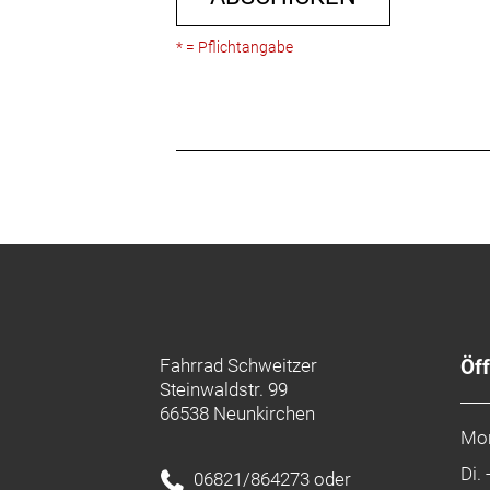
* = Pflichtangabe
Fahrrad Schweitzer
Öf
Steinwaldstr. 99
66538 Neunkirchen
Mo
Di. 
06821/864273 oder