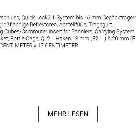
erschluss; Quick-Lock2.1-System bis 16 mm Gepäckträger
großflächige Reflektoren; Abstellfüße; Tragegurt.
ng Cubes/Commuter Insert for Panniers; Carrying System B
ocket; Bottle-Cage; QL2.1 Haken 18 mm (E211) & 20 mm (E
2 CENTIMETER x 17 CENTIMETER
MEHR LESEN